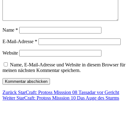
Name
*
E-Mail-Adresse
*
Website
Name, E-Mail-Adresse und Website in diesem Browser für
meinen nächsten Kommentar speichern.
Beitragsnavigation
Vorheriger
Zurück
StarCraft: Protoss Misssion 08 Tassadar vor Gericht
Nächster
Beitrag:
Weiter
StarCraft: Protoss Misssion 10 Das Auge des Sturms
Beitrag: