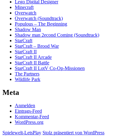
Lego Digital Designer
Minecraft
Overwatch
Overwatch (Soundtrack)
Populous – The Beginning
Shadow Man
Shadow man 2econd Coming (Soundtrack)
StarCraft
StarCraft – Brood War
StarCraft II
StarCraft II Arcade
StarCraft II Battle
StarCraft II LotV Co-Op-Missionen
The Partners
Wildlife Park
Meta
Anmelden
Eintrags-Feed
Kommentar-Feed
WordPress.org
Spielewelt-LetsPlay
Stolz präsentiert von WordPress