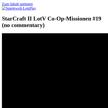
Zum Inhalt springen
Spielewelt-LetsPlay
Eine Welt voller Spiele
StarCraft II LotV Co-Op-Missionen #19
(no commentary)