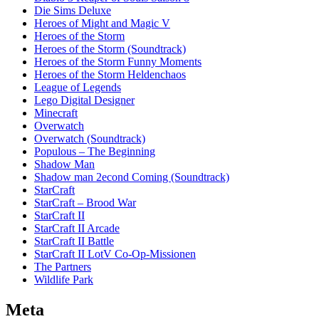
Die Sims Deluxe
Heroes of Might and Magic V
Heroes of the Storm
Heroes of the Storm (Soundtrack)
Heroes of the Storm Funny Moments
Heroes of the Storm Heldenchaos
League of Legends
Lego Digital Designer
Minecraft
Overwatch
Overwatch (Soundtrack)
Populous – The Beginning
Shadow Man
Shadow man 2econd Coming (Soundtrack)
StarCraft
StarCraft – Brood War
StarCraft II
StarCraft II Arcade
StarCraft II Battle
StarCraft II LotV Co-Op-Missionen
The Partners
Wildlife Park
Meta