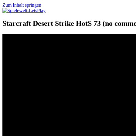
Zum Inhalt springen
Spielewelt-LetsPlay
Eine Welt voller Spiele
Starcraft Desert Strike HotS 73 (no comm