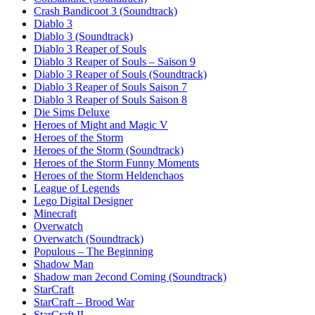
Crash Bandicoot 3 (Soundtrack)
Diablo 3
Diablo 3 (Soundtrack)
Diablo 3 Reaper of Souls
Diablo 3 Reaper of Souls – Saison 9
Diablo 3 Reaper of Souls (Soundtrack)
Diablo 3 Reaper of Souls Saison 7
Diablo 3 Reaper of Souls Saison 8
Die Sims Deluxe
Heroes of Might and Magic V
Heroes of the Storm
Heroes of the Storm (Soundtrack)
Heroes of the Storm Funny Moments
Heroes of the Storm Heldenchaos
League of Legends
Lego Digital Designer
Minecraft
Overwatch
Overwatch (Soundtrack)
Populous – The Beginning
Shadow Man
Shadow man 2econd Coming (Soundtrack)
StarCraft
StarCraft – Brood War
StarCraft II