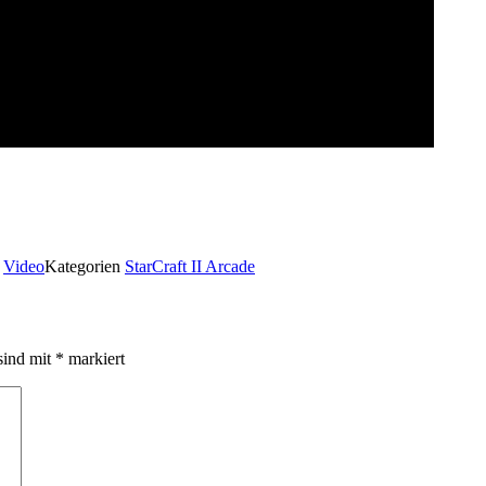
t
Video
Kategorien
StarCraft II Arcade
sind mit
*
markiert