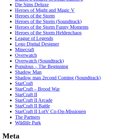
Die Sims Deluxe
Heroes of Might and Magic V
Heroes of the Storm
Heroes of the Storm (Soundtrack)
Heroes of the Storm Funny Moments
Heroes of the Storm Heldenchaos
League of Legends
Lego Digital Designer
Minecraft
Overwatch
Overwatch (Soundtrack)
Populous – The Beginning
Shadow Man
Shadow man 2econd Coming (Soundtrack)
StarCraft
StarCraft – Brood War
StarCraft II
StarCraft II Arcade
StarCraft II Battle
StarCraft II LotV Co-Op-Missionen
The Partners
Wildlife Park
Meta