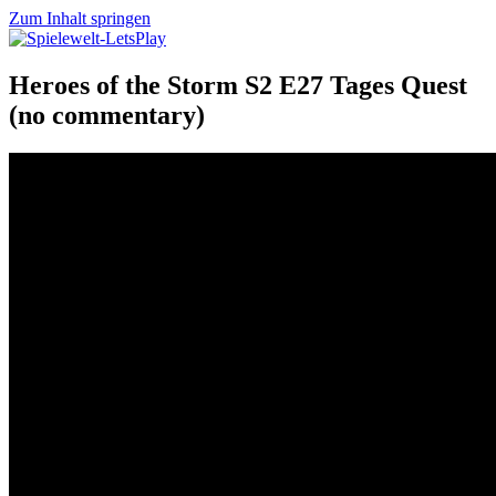
Zum Inhalt springen
Spielewelt-LetsPlay
Eine Welt voller Spiele
Heroes of the Storm S2 E27 Tages Quest
(no commentary)