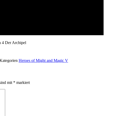
 4 Der Archipel
Kategorien
Heroes of Might and Magic V
sind mit
*
markiert