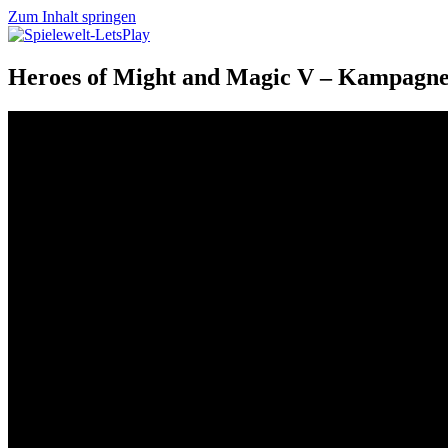
Zum Inhalt springen
Spielewelt-LetsPlay
Eine Welt voller Spiele
Heroes of Might and Magic V – Kampagne 