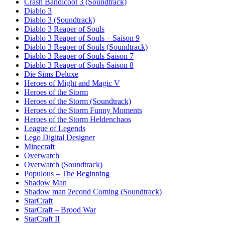
Crash Bandicoot 3 (Soundtrack)
Diablo 3
Diablo 3 (Soundtrack)
Diablo 3 Reaper of Souls
Diablo 3 Reaper of Souls – Saison 9
Diablo 3 Reaper of Souls (Soundtrack)
Diablo 3 Reaper of Souls Saison 7
Diablo 3 Reaper of Souls Saison 8
Die Sims Deluxe
Heroes of Might and Magic V
Heroes of the Storm
Heroes of the Storm (Soundtrack)
Heroes of the Storm Funny Moments
Heroes of the Storm Heldenchaos
League of Legends
Lego Digital Designer
Minecraft
Overwatch
Overwatch (Soundtrack)
Populous – The Beginning
Shadow Man
Shadow man 2econd Coming (Soundtrack)
StarCraft
StarCraft – Brood War
StarCraft II