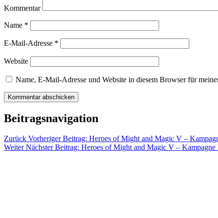
Kommentar
Name
*
E-Mail-Adresse
*
Website
Name, E-Mail-Adresse und Website in diesem Browser für meine
Beitragsnavigation
Zurück
Vorheriger Beitrag:
Heroes of Might and Magic V – Kampagne
Weiter
Nächster Beitrag:
Heroes of Might and Magic V – Kampagne D