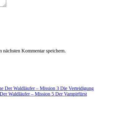
n nächsten Kommentar speichern.
 Der Waldläufer – Mission 3 Die Verteidigung
er Waldläufer – Mission 5 Der Vampirfürst