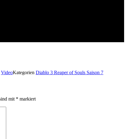
t
Video
Kategorien
Diablo 3 Reaper of Souls Saison 7
sind mit
*
markiert