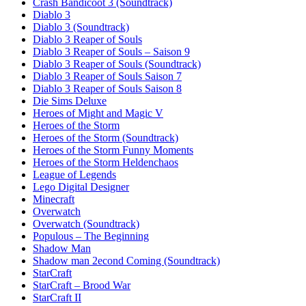
Crash Bandicoot 3 (Soundtrack)
Diablo 3
Diablo 3 (Soundtrack)
Diablo 3 Reaper of Souls
Diablo 3 Reaper of Souls – Saison 9
Diablo 3 Reaper of Souls (Soundtrack)
Diablo 3 Reaper of Souls Saison 7
Diablo 3 Reaper of Souls Saison 8
Die Sims Deluxe
Heroes of Might and Magic V
Heroes of the Storm
Heroes of the Storm (Soundtrack)
Heroes of the Storm Funny Moments
Heroes of the Storm Heldenchaos
League of Legends
Lego Digital Designer
Minecraft
Overwatch
Overwatch (Soundtrack)
Populous – The Beginning
Shadow Man
Shadow man 2econd Coming (Soundtrack)
StarCraft
StarCraft – Brood War
StarCraft II