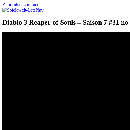
Zum Inhalt springen
Spielewelt-LetsPlay
Eine Welt voller Spiele
Diablo 3 Reaper of Souls – Saison 7 #31 